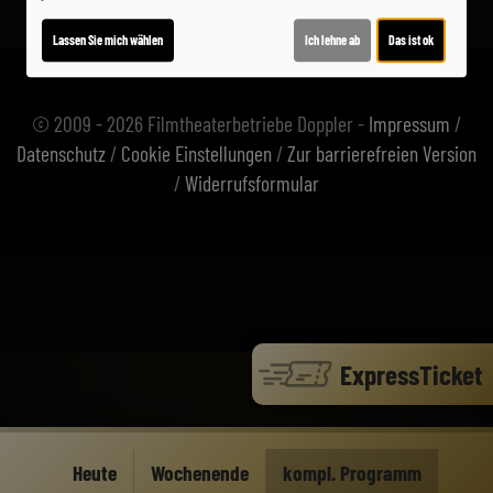
Alle Angaben ohne Gewähr. Irrtümer und Änderungen vorbehalten.
Lassen Sie mich wählen
Ich lehne ab
Das ist ok
© 2009 - 2026 Filmtheaterbetriebe Doppler -
Impressum
/
Datenschutz
/
Cookie Einstellungen
/
Zur barrierefreien Version
/
Widerrufsformular
ExpressTicket
Heute
Wochenende
kompl. Programm