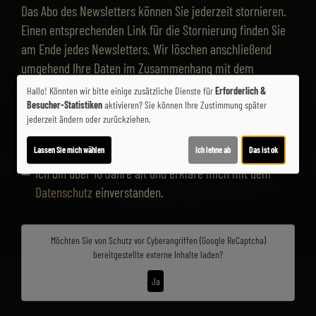
Das Abo des Newsletters können Sie jederzeit stornieren.
Einen entsprechenden Link für die Stornierung finden Sie
am Ende jedes Newsletters. Wir löschen anschließend
umgehend Ihre Daten im Zusammenhang mit dem
Newsletterversand.
Hallo! Könnten wir bitte einige zusätzliche Dienste für
Erforderlich &
Besucher-Statistiken
aktivieren? Sie können Ihre Zustimmung später
jederzeit ändern oder zurückziehen.
Lassen Sie mich wählen
Ich lehne ab
Das ist ok
Ich bin über 16 Jahre alt und erkläre mich mit dem
Datenschutz
einverstanden.
Möchten Sie von
Schutz vor Cyberangriffen (Google ReCaptcha)
bereitgestellte externe Inhalte laden?
Ja